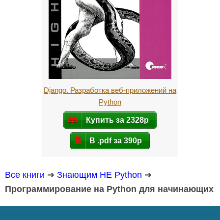
Django. Разработка веб-приложений на
Python
Купить за 2328р
В .pdf за 390р
Все книги
➔
Знающим НЕ Python
➔
Программирование на Python для начинающих