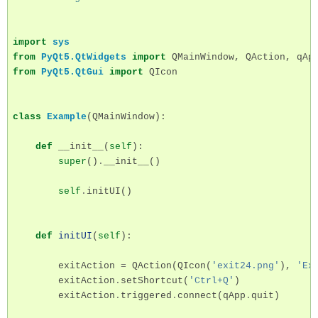
import
sys
from
PyQt5.QtWidgets
import
QMainWindow
,
QAction
,
qAp
from
PyQt5.QtGui
import
QIcon
class
Example
(
QMainWindow
):
def
__init__
(
self
):
super
()
.
__init__
()
self
.
initUI
()
def
initUI
(
self
):
exitAction
=
QAction
(
QIcon
(
'exit24.png'
),
'Ex
exitAction
.
setShortcut
(
'Ctrl+Q'
)
exitAction
.
triggered
.
connect
(
qApp
.
quit
)