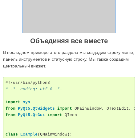
Объединяя все вместе
В последнем примере этого раздела мы создадим строку меню,
панель инструментов и статусную строку. Мы также создадим
центральный виджет.
#!/usr/bin/python3
# -*- coding: utf-8 -*-
import
sys
from
PyQt5.QtWidgets
import
QMainWindow
,
QTextEdit
,
Q
from
PyQt5.QtGui
import
QIcon
class
Example
(
QMainWindow
):