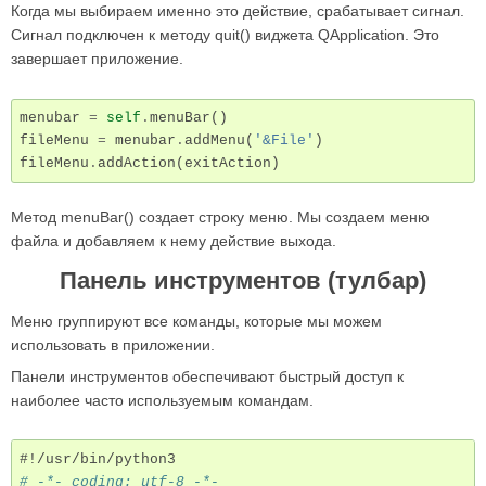
Когда мы выбираем именно это действие, срабатывает сигнал.
Сигнал подключен к методу quit() виджета QApplication. Это
завершает приложение.
menubar
=
self
.
menuBar
()
fileMenu
=
menubar
.
addMenu
(
'&File'
)
fileMenu
.
addAction
(
exitAction
)
Метод menuBar() создает строку меню. Мы создаем меню
файла и добавляем к нему действие выхода.
Панель инструментов (тулбар)
Меню группируют все команды, которые мы можем
использовать в приложении.
Панели инструментов обеспечивают быстрый доступ к
наиболее часто используемым командам.
#!/usr/bin/python3
# -*- coding: utf-8 -*-