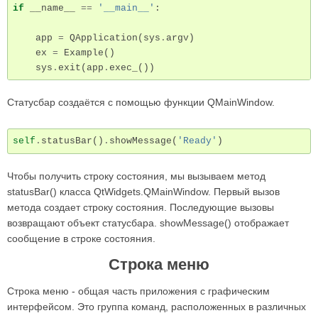
if
__name__
==
'__main__'
:
app
=
QApplication
(
sys
.
argv
)
ex
=
Example
()
sys
.
exit
(
app
.
exec_
())
Статусбар создаётся с помощью функции QMainWindow.
self
.
statusBar
()
.
showMessage
(
'Ready'
)
Чтобы получить строку состояния, мы вызываем метод
statusBar() класса QtWidgets.QMainWindow. Первый вызов
метода создает строку состояния. Последующие вызовы
возвращают объект статусбара. showMessage() отображает
сообщение в строке состояния.
Строка меню
Строка меню - общая часть приложения с графическим
интерфейсом. Это группа команд, расположенных в различных