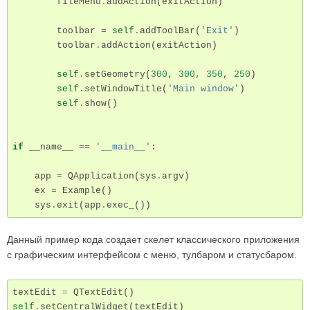
fileMenu
.
addAction
(
exitAction
)
toolbar
=
self
.
addToolBar
(
'Exit'
)
toolbar
.
addAction
(
exitAction
)
self
.
setGeometry
(
300
,
300
,
350
,
250
)
self
.
setWindowTitle
(
'Main window'
)
self
.
show
()
if
__name__
==
'__main__'
:
app
=
QApplication
(
sys
.
argv
)
ex
=
Example
()
sys
.
exit
(
app
.
exec_
())
Данный пример кода создает скелет классического приложения
с графическим интерфейсом с меню, тулбаром и статусбаром.
textEdit
=
QTextEdit
()
self
.
setCentralWidget
(
textEdit
)