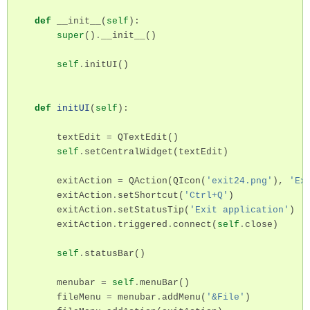
def
__init__
(
self
):
super
()
.
__init__
()
self
.
initUI
()
def
initUI
(
self
):
textEdit
=
QTextEdit
()
self
.
setCentralWidget
(
textEdit
)
exitAction
=
QAction
(
QIcon
(
'exit24.png'
),
'Ex
exitAction
.
setShortcut
(
'Ctrl+Q'
)
exitAction
.
setStatusTip
(
'Exit application'
)
exitAction
.
triggered
.
connect
(
self
.
close
)
self
.
statusBar
()
menubar
=
self
.
menuBar
()
fileMenu
=
menubar
.
addMenu
(
'&File'
)