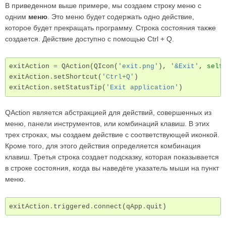
В приведенном выше примере, мы создаем строку меню с
одним
меню
. Это меню будет содержать одно действие,
которое будет прекращать программу. Строка состояния также
создается. Действие доступно с помощью Ctrl + Q.
exitAction
=
QAction
(
QIcon
(
'exit.png'
),
'&Exit'
,
self
exitAction
.
setShortcut
(
'Ctrl+Q'
)
exitAction
.
setStatusTip
(
'Exit application'
)
QAction является абстракцией для действий, совершенных из
меню, панели инструментов, или комбинаций клавиш. В этих
трех строках, мы создаем действие с соответствующей иконкой.
Кроме того, для этого действия определяется комбинация
клавиш. Третья строка создает подсказку, которая показывается
в строке состояния, когда вы наведёте указатель мыши на пункт
меню.
exitAction
.
triggered
.
connect
(
qApp
.
quit
)