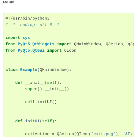
меню.
#!/usr/bin/python3
# -*- coding: utf-8 -*-
import
sys
from
PyQt5.QtWidgets
import
QMainWindow
,
QAction
,
qAp
from
PyQt5.QtGui
import
QIcon
class
Example
(
QMainWindow
):
def
__init__
(
self
):
super
()
.
__init__
()
self
.
initUI
()
def
initUI
(
self
):
exitAction
=
QAction
(
QIcon
(
'exit.png'
),
'&Exi