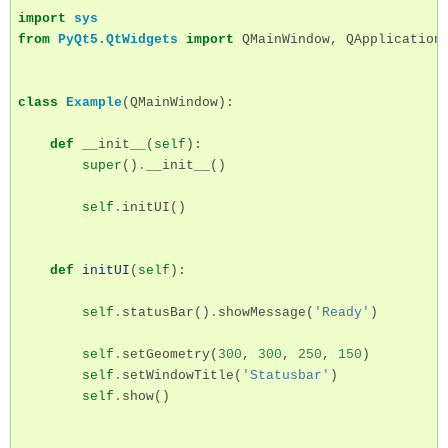
import
sys
from
PyQt5.QtWidgets
import
QMainWindow
,
QApplication
class
Example
(
QMainWindow
):
def
__init__
(
self
):
super
()
.
__init__
()
self
.
initUI
()
def
initUI
(
self
):
self
.
statusBar
()
.
showMessage
(
'Ready'
)
self
.
setGeometry
(
300
,
300
,
250
,
150
)
self
.
setWindowTitle
(
'Statusbar'
)
self
.
show
()