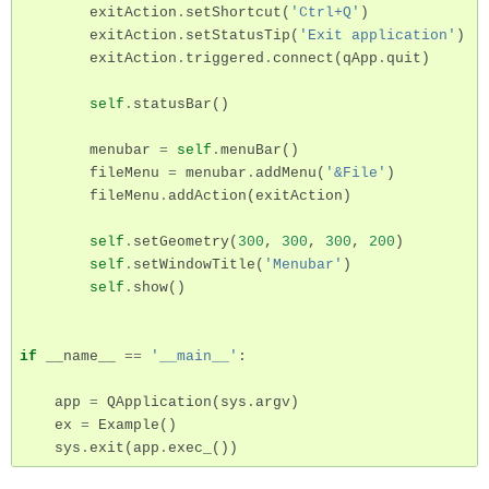
exitAction
.
setShortcut
(
'Ctrl+Q'
)
exitAction
.
setStatusTip
(
'Exit application'
)
exitAction
.
triggered
.
connect
(
qApp
.
quit
)
self
.
statusBar
()
menubar
=
self
.
menuBar
()
fileMenu
=
menubar
.
addMenu
(
'&File'
)
fileMenu
.
addAction
(
exitAction
)
self
.
setGeometry
(
300
,
300
,
300
,
200
)
self
.
setWindowTitle
(
'Menubar'
)
self
.
show
()
if
__name__
==
'__main__'
:
app
=
QApplication
(
sys
.
argv
)
ex
=
Example
()
sys
.
exit
(
app
.
exec_
())