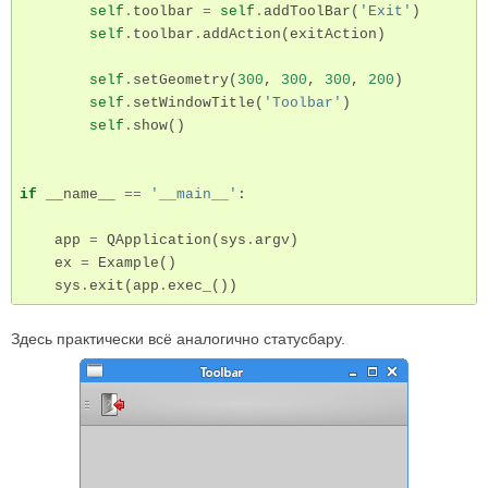
self
.
toolbar
=
self
.
addToolBar
(
'Exit'
)
self
.
toolbar
.
addAction
(
exitAction
)
self
.
setGeometry
(
300
,
300
,
300
,
200
)
self
.
setWindowTitle
(
'Toolbar'
)
self
.
show
()
if
__name__
==
'__main__'
:
app
=
QApplication
(
sys
.
argv
)
ex
=
Example
()
sys
.
exit
(
app
.
exec_
())
Здесь практически всё аналогично статусбару.