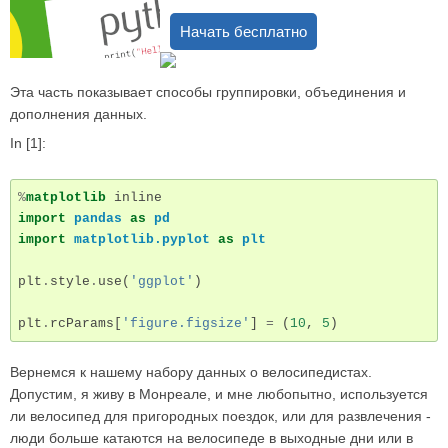
Начать бесплатно
Эта часть показывает способы группировки, объединения и
дополнения данных.
In [1]:
%
matplotlib
import
pandas
as
pd
import
matplotlib.pyplot
as
plt
plt
.
style
.
use
(
'ggplot'
)
plt
.
rcParams
[
'figure.figsize'
]
=
(
10
,
5
)
Вернемся к нашему набору данных о велосипедистах.
Допустим, я живу в Монреале, и мне любопытно, используется
ли велосипед для пригородных поездок, или для развлечения -
люди больше катаются на велосипеде в выходные дни или в