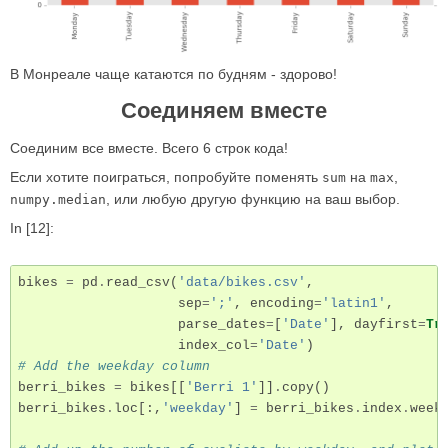
В Монреале чаще катаются по будням - здорово!
Соединяем вместе
Соединим все вместе. Всего 6 строк кода!
Если хотите поиграться, попробуйте поменять
на
,
sum
max
, или любую другую функцию на ваш выбор.
numpy.median
In [12]:
bikes
=
pd
.
read_csv
(
'data/bikes.csv'
,
sep
=
';'
,
encoding
=
'latin1'
,
parse_dates
=
[
'Date'
],
dayfirst
=
Tr
index_col
=
'Date'
)
# Add the weekday column
berri_bikes
=
bikes
[[
'Berri 1'
]]
.
copy
()
berri_bikes
.
loc
[:,
'weekday'
]
=
berri_bikes
.
index
.
week