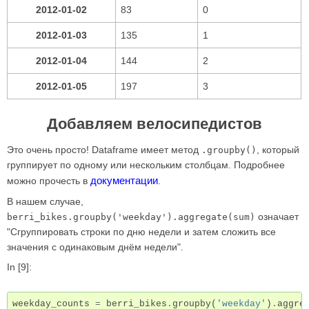
2012-01-02
83
0
2012-01-03
135
1
2012-01-04
144
2
2012-01-05
197
3
Добавляем велосипедистов
Это очень просто! Dataframe имеет метод
, который
.groupby()
группирует по одному или нескольким столбцам. Подробнее
документации
можно прочесть в
.
В нашем случае,
означает
berri_bikes.groupby('weekday').aggregate(sum)
"Сгруппировать строки по дню недели и затем сложить все
значения с одинаковым днём недели".
In [9]:
weekday_counts
=
berri_bikes
.
groupby
(
'weekday'
)
.
aggre