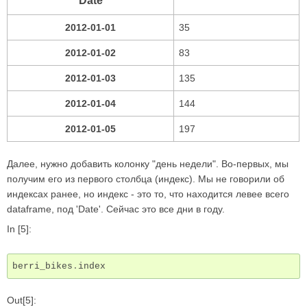
Date
2012-01-01
35
2012-01-02
83
2012-01-03
135
2012-01-04
144
2012-01-05
197
Далее, нужно добавить колонку "день недели". Во-первых, мы
получим его из первого столбца (индекс). Мы не говорили об
индексах ранее, но индекс - это то, что находится левее всего
dataframe, под 'Date'. Сейчас это все дни в году.
In [5]:
berri_bikes
.
index
Out[5]: