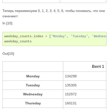
Теперь переименуем 0, 1, 2, 3, 4, 5, 6, чтобы понимать, что они
означают:
In [10]:
weekday_counts
.
index
=
[
'Monday'
,
'Tuesday'
,
'Wednesd
weekday_counts
Out[10]:
Berri 1
Monday
134298
Tuesday
135305
Wednesday
152972
Thursday
160131