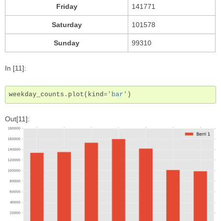
Friday
141771
Saturday
101578
Sunday
99310
In [11]:
weekday_counts
.
plot
(
kind
=
'bar'
)
Out[11]: