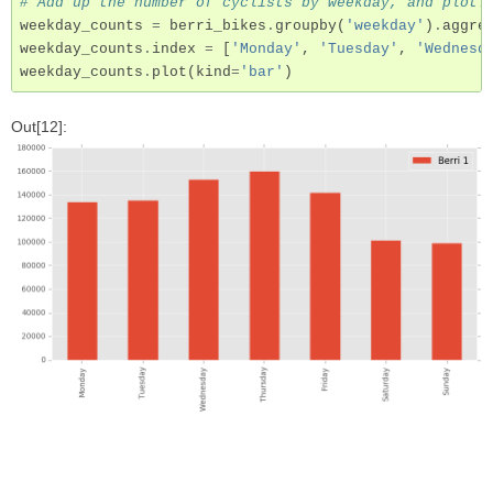
# Add up the number of cyclists by weekday, and plot!
weekday_counts
=
berri_bikes
.
groupby
(
'weekday'
)
.
aggre
weekday_counts
.
index
=
[
'Monday'
,
'Tuesday'
,
'Wednesd
weekday_counts
.
plot
(
kind
=
'bar'
)
Out[12]: