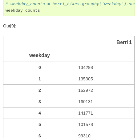
# weekday_counts = berri_bikes.groupby('weekday').sum
weekday_counts
Out[9]:
Berri 1
weekday
0
134298
1
135305
2
152972
3
160131
4
141771
5
101578
6
99310