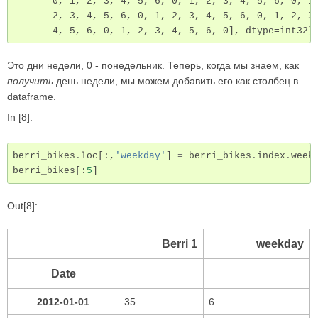
       0, 1, 2, 3, 4, 5, 6, 0, 1, 2, 3, 4, 5, 6, 0, 1,
       2, 3, 4, 5, 6, 0, 1, 2, 3, 4, 5, 6, 0, 1, 2, 3,
       4, 5, 6, 0, 1, 2, 3, 4, 5, 6, 0], dtype=int32)
Это дни недели, 0 - понедельник. Теперь, когда мы знаем, как
получить
день недели, мы можем добавить его как столбец в
dataframe.
In [8]:
berri_bikes
.
loc
[:,
'weekday'
]
=
berri_bikes
.
index
.
week
berri_bikes
[:
5
]
Out[8]:
Berri 1
weekday
Date
2012-01-01
35
6