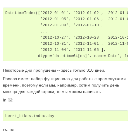
DatetimeIndex(['2012-01-01', '2012-01-02', '2012-01-03
               '2012-01-05', '2012-01-06', '2012-01-07
               '2012-01-09', '2012-01-10',

               ...

               '2012-10-27', '2012-10-28', '2012-10-29
               '2012-10-31', '2012-11-01', '2012-11-02
               '2012-11-04', '2012-11-05'],

              dtype='datetime64[ns]', name='Date', le
Некоторые дни пропущены -- здесь только 310 дней.
Pandas имеет набор функционала для работы с промежутками
времени, поэтому если мы, например, хотим получить день
месяца для каждой строки, то мы можем написать:
In [6]:
berri_bikes
.
index
.
day
Out[6]: