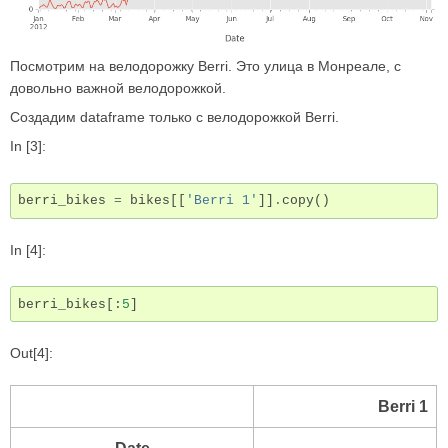
Посмотрим на велодорожку Berri. Это улица в Монреале, с
довольно важной велодорожкой.
Создадим dataframe только с велодорожкой Berri.
In [3]:
berri_bikes
=
bikes
[[
'Berri 1'
]]
.
copy
()
In [4]:
berri_bikes
[:
5
]
Out[4]:
Berri 1