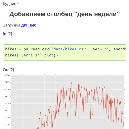
будние?
Добавляем столбец "день недели"
данные
Загрузим
In [2]:
bikes
=
pd
.
read_csv
(
'data/bikes.csv'
,
sep
=
';'
,
encodi
bikes
[
'Berri 1'
]
.
plot
()
Out[2]: