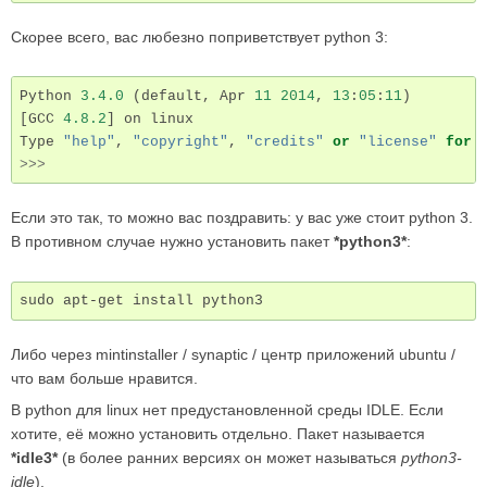
Скорее всего, вас любезно поприветствует python 3:
Python
3.4.0
(
default
,
Apr
11
2014
,
13
:
05
:
11
)
[
GCC
4.8.2
]
on
linux
Type
"help"
,
"copyright"
,
"credits"
or
"license"
for
>>>
Если это так, то можно вас поздравить: у вас уже стоит python 3.
В противном случае нужно установить пакет
*python3*
:
sudo
apt-get
install
Либо через mintinstaller / synaptic / центр приложений ubuntu /
что вам больше нравится.
В python для linux нет предустановленной среды IDLE. Если
хотите, её можно установить отдельно. Пакет называется
*idle3*
(в более ранних версиях он может называться
python3-
idle
).